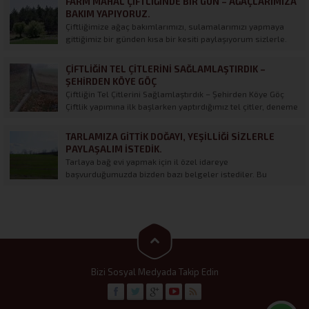
FARM MAHAL ÇIFTLIĞINDE BIR GÜN – AĞAÇLARIMIZA
BAKIM YAPIYORUZ.
Çiftliğimize ağaç bakımlarımızı, sulamalarımızı yapmaya
gittiğimiz bir günden kısa bir kesiti paylaşıyorum sizlerle.
Ziraat mühendisimizden aldığımız reçeteye göre yapraktan
gübrelemelerimizi yaptık, sulamayı rutine oturttuk. Şimdi
ÇIFTLIĞIN TEL ÇITLERINI SAĞLAMLAŞTIRDIK –
ağaçlar daha keyifli ve daha yeşil. Daha fazlasını izlemek
ŞEHIRDEN KÖYE GÖÇ
için Youtube kanalımızı ziyaret edebilirsiniz.
Çiftliğin Tel Çitlerini Sağlamlaştırdık – Şehirden Köye Göç
Çiftlik yapımına ilk başlarken yaptırdığımız tel çitler, deneme
yanılma yöntemiyle bize şunu öğretti. Çevrede her ne kadar
fazla canlı yokmuş gibi görünse de doğal yaşamın içinde
TARLAMIZA GITTIK DOĞAYI, YEŞILLIĞI SIZLERLE
olan sürüler ve çobanları ister istemez...
PAYLAŞALIM İSTEDIK.
Tarlaya bağ evi yapmak için il özel idareye
başvurduğumuzda bizden bazı belgeler istediler. Bu
belgeler içinde Lihkabın düzenleyeceği Aplikasyon Krokisi de
olduğu söylenince, Ölçümler için Lihkab ekibiyle tarlaya
gittik. Bu yolculuğumuzda yolda gördüğümüz doğal
görüntüleri paylaşmak istedik. Bir sonraki videomuzda...
Bizi Sosyal Medyada Takip Edin