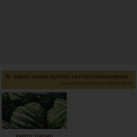
"KARPUZ TOHUM ÇEŞITLERI" ILE ETIKETLENEN KONULAR
Anasayfa
»
Karpuz Tohum Çeşitleri Etiketi
KARPUZ TOHUMU