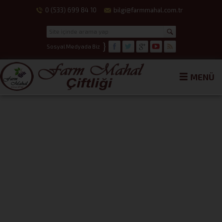
0 (533) 699 84 10
bilgi@farmmahal.com.tr
}
Sosyal Medyada Biz
MENÜ