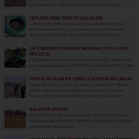
bürosuna gittik. Aplikasyon krokisi için geldiklerinde
sınırlarımıza kazıklar çakıldı. Dolayısıyla bu sınırları baz
alarak bölgede bulunan bir tel çit firmasıyla anlaşarak 7.5
ÇIFTLIKTE UFAK TEFEK PEYZAJ İŞLERI
dönümlük arazimizin...
Çiftlikte Ufak Tefek Peyzaj İşleri Önümüzde ki bahar yani
Mart ayına kadar küçük çaplı peyzaj işlerimize başladık.
Ailenin en küçük ferdi Utku’ nun tekerleklerle sınavı.
ÇIFTLIĞIMIZIN YENI ÜYESI RA5 REVOLT VOLTA ATV’
MIZ GELDI
Çiftliğimizde gerek su, gerekse gübre ve diğer hafif taşıma
işlerini yapabileceğimiz ATV + Römork ikilisini ilki ATV yi aldık.
Sıra Römorkta. Marka : RA5 – Re-Volt Volta ATV
YAPILACAK OLAN KIR EVIMIZ IÇIN KAZIKLAR ÇAKILDI
Yapılacak olan kır evimiz için kazıklar çakıldı. Farm Mahal
Çiftliği‘ nde yasal iznini aldığımız kır evimizin (For Rest
House Kır Evi) projesi çizildikten sonra Mimar Cengiz
BAĞIRAN ve Harita Mühendisi Cumhur AYGIT ile evin
yapılacağı noktaya su basmanı betonunun atılabilmesi...
BALIKESIR ARONYA
Farm Mahal Çiftliği olarak Balıkesir’ de Aronya üretimine
başlıyoruz. Çok yakında çiftliğimiz ile ilgili görsel ve bilgileri
paylaşmaya başlayacağız.