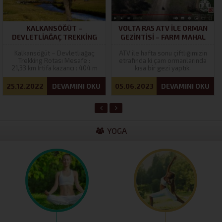
KALKANSÖĞÜT –
VOLTA RA5 ATV ILE ORMAN
DEVLETLIAĞAÇ TREKKING
GEZINTISI – FARM MAHAL
ROTASI
ÇIFTLIĞI
Kalkansöğüt – Devletliağaç
ATV ile hafta sonu çiftliğimizin
Trekking Rotası Mesafe :
etrafında ki çam ormanlarında
21,33 km İrtifa kazancı : 404 m
kısa bir gezi yaptık.
Teknik zorluk seviyesi : Orta
zorlukta İrtifa kaybı : 279 m
25.12.2022
DEVAMINI OKU
05.06.2023
DEVAMINI OKU
Maksimum irtifa : 490 m
Trailrank : 1 Minimum irtifa :
285 m Rota türü : Tek Yönlü
Koordinatlar :...
YOGA