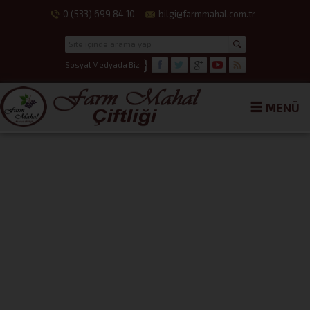
0 (533) 699 84 10
bilgi@farmmahal.com.tr
}
Sosyal Medyada Biz
MENÜ