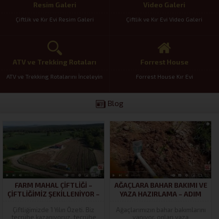
Resim Galeri
Video Galeri
Çiftlik ve Kır Evi Resim Galeri
Çiftlik ve Kır Evi Video Galeri
ATV ve Trekking Rotaları
Forrest House
ATV ve Trekking Rotalarını İnceleyin
Forrest House Kır Evi
Blog
FARM MAHAL ÇIFTLIĞI –
AĞAÇLARA BAHAR BAKIMI VE
ÇIFTLIĞIMIZ ŞEKILLENIYOR –
YAZA HAZIRLAMA – ADIM
#ÇIFTLIKYAŞAMI
ADIM ÇIFTLIĞE – FARM
Çiftliğimizde 1 Yılın Özeti. Biz
Ağaçlarımızın bahar bakımlarını
MAHAL ÇIFTLIĞI
tecrübe kazanıyoruz, tecrübe
yapıyor, onları yaza